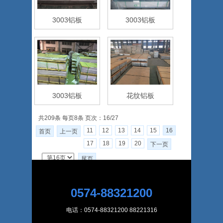
3003铝板
3003铝板
3003铝板
花纹铝板
共209条 每页8条 页次：16/27
11
12
13
14
15
16
首页
上一页
17
18
19
20
下一页
尾页
0574-88321200
电话：0574-88321200 88221316