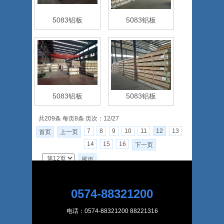
5083铝板
5083铝板
5083铝板
5083铝板
共209条 每页8条 页次：12/27
7
8
9
10
11
12
13
首页
上一页
14
15
16
下一页
尾页
0574-88321200
电话：0574-88321200 88221316